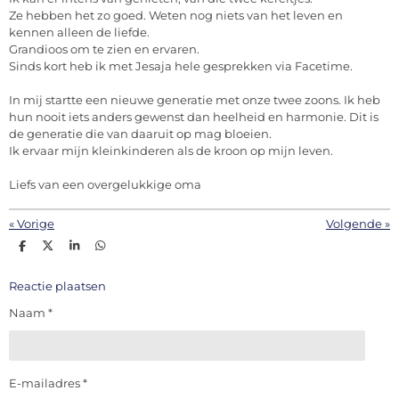
Ze hebben het zo goed. Weten nog niets van het leven en
kennen alleen de liefde.
Grandioos om te zien en ervaren.
Sinds kort heb ik met Jesaja hele gesprekken via Facetime.
In mij startte een nieuwe generatie met onze twee zoons. Ik heb
hun nooit iets anders gewenst dan heelheid en harmonie. Dit is
de generatie die van daaruit op mag bloeien.
Ik ervaar mijn kleinkinderen als de kroon op mijn leven.
Liefs van een overgelukkige oma
«
Vorige
Volgende
»
D
D
S
D
e
e
h
e
l
e
a
l
e
l
r
e
Reactie plaatsen
n
e
n
Naam *
E-mailadres *