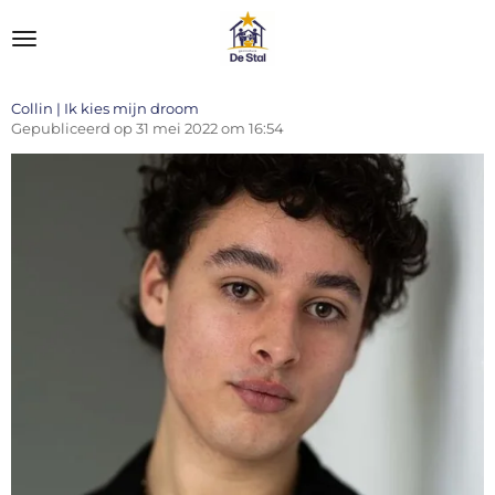
Ga
direct
naar
de
hoofdinhoud
Collin | Ik kies mijn droom
Gepubliceerd op 31 mei 2022 om 16:54