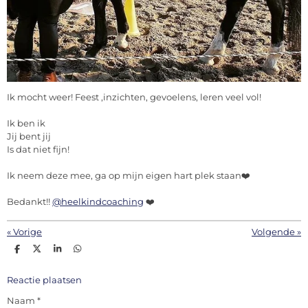
Ik mocht weer! Feest ,inzichten, gevoelens, leren veel vol!
Ik ben ik
Jij bent jij
Is dat niet fijn!
Ik neem deze mee, ga op mijn eigen hart plek staan❤️
Bedankt!!
@heelkindcoaching
❤️
«
Vorige
Volgende
»
D
D
S
D
e
e
h
e
l
e
a
l
e
l
r
e
Reactie plaatsen
n
e
n
Naam *