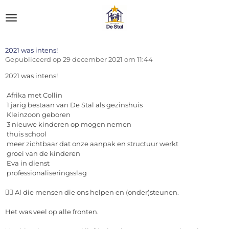
Ga
direct
naar
de
hoofdinhoud
2021 was intens!
Gepubliceerd op 29 december 2021 om 11:44
2021 was intens!
Afrika met Collin
1 jarig bestaan van De Stal als gezinshuis
Kleinzoon geboren
3 nieuwe kinderen op mogen nemen
thuis school
meer zichtbaar dat onze aanpak en structuur werkt
groei van de kinderen
Eva in dienst
professionaliseringsslag
❤️‍🔥
Al die mensen die ons helpen en (onder)steunen.
Het was veel op alle fronten.