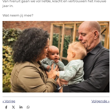
Van hieruit gaan we vol liefde, kracht en vertrouwen het nieuwe
jaar in.
Wat neem jij mee?
«
Vorige
Volgende
»
D
D
S
D
e
e
h
e