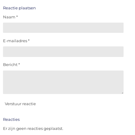
l
e
a
l
e
l
r
e
Reactie plaatsen
n
e
n
Naam *
E-mailadres *
Bericht *
Verstuur reactie
Reacties
Er zijn geen reacties geplaatst.