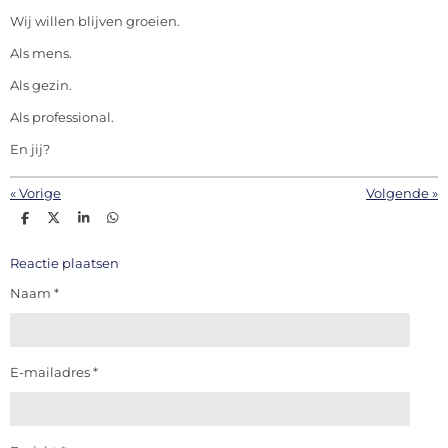
Wij willen blijven groeien.
Als mens.
Als gezin.
Als professional.
En jij?
«
Vorige
Volgende
»
D
D
S
D
e
e
h
e
l
e
a
l
e
l
r
e
Reactie plaatsen
n
e
n
Naam *
E-mailadres *