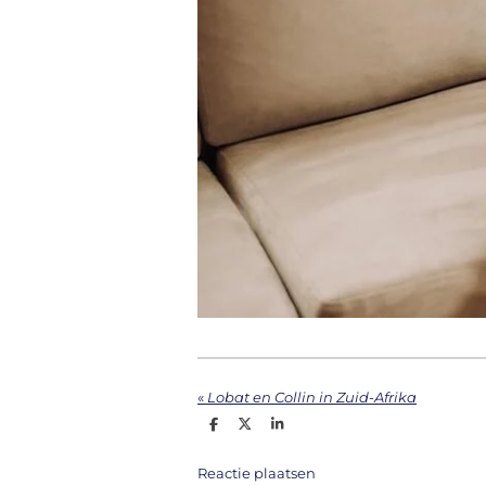
«
Lobat en Collin in Zuid-Afrika
D
D
S
e
e
h
l
e
a
e
l
r
Reactie plaatsen
n
e