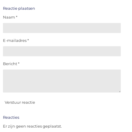
e
e
h
e
l
e
a
l
e
l
r
e
Reactie plaatsen
n
e
n
Naam *
E-mailadres *
Bericht *
Verstuur reactie
Reacties
Er zijn geen reacties geplaatst.