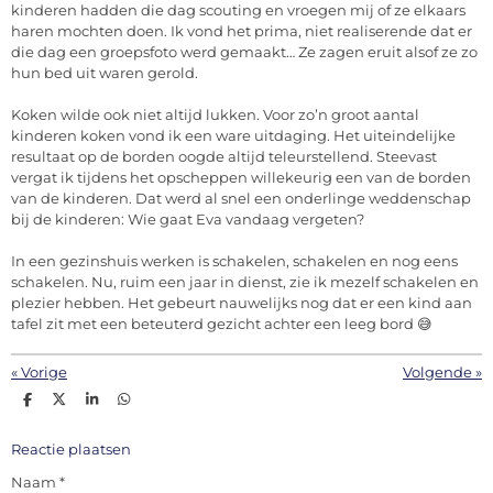
kinderen hadden die dag scouting en vroegen mij of ze elkaars
haren mochten doen. Ik vond het prima, niet realiserende dat er
die dag een groepsfoto werd gemaakt… Ze zagen eruit alsof ze zo
hun bed uit waren gerold.
Koken wilde ook niet altijd lukken. Voor zo’n groot aantal
kinderen koken vond ik een ware uitdaging. Het uiteindelijke
resultaat op de borden oogde altijd teleurstellend. Steevast
vergat ik tijdens het opscheppen willekeurig een van de borden
van de kinderen. Dat werd al snel een onderlinge weddenschap
bij de kinderen: Wie gaat Eva vandaag vergeten?
In een gezinshuis werken is schakelen, schakelen en nog eens
schakelen. Nu, ruim een jaar in dienst, zie ik mezelf schakelen en
plezier hebben. Het gebeurt nauwelijks nog dat er een kind aan
tafel zit met een beteuterd gezicht achter een leeg bord 😅
«
Vorige
Volgende
»
D
D
S
D
e
e
h
e
l
e
a
l
e
l
r
e
Reactie plaatsen
n
e
n
Naam *